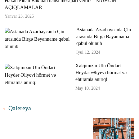
Hakan Fidan Bakıdan hansı mesajları verdi? – MÜHÜM
AÇIQLAMALAR
Yanvar 23, 2025
Astanada Azərbaycanla Çin
arasında Birgə Bəyannamə
qəbul olunub
İyul 12, 2024
Xalqımızın Ulu Öndəri
Heydər Əliyevi hörmət və
ehtiramla anırıq!
May 10, 2024
Qalereya