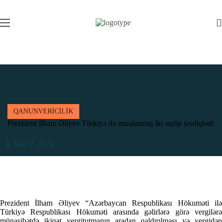
QANUNVERİCİLİK
Prezident İlham Əliyev Türkiyə ilə imzalanmış iki sazişi təsdiqlədi
May 7, 2024
Prezident İlham Əliyev “Azərbaycan Respublikası Hökuməti ilə
Türkiyə Respublikası Hökuməti arasında gəlirlərə görə vergilərə
münasibətdə ikiqat vergitutmanın aradan qaldırılması və vergidən