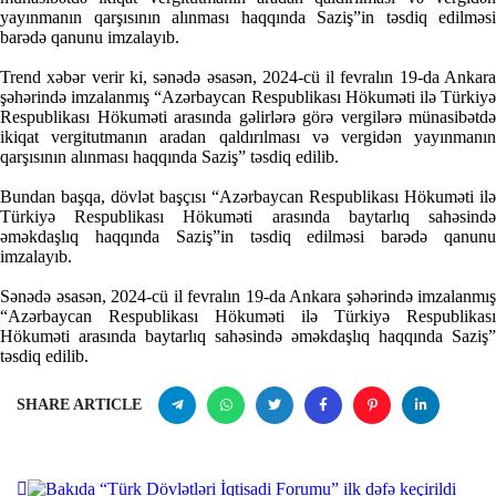
yayınmanın qarşısının alınması haqqında Saziş”in təsdiq edilməsi
barədə qanunu imzalayıb.
Trend xəbər verir ki, sənədə əsasən, 2024-cü il fevralın 19-da Ankara
şəhərində imzalanmış “Azərbaycan Respublikası Hökuməti ilə Türkiyə
Respublikası Hökuməti arasında gəlirlərə görə vergilərə münasibətdə
ikiqat vergitutmanın aradan qaldırılması və vergidən yayınmanın
qarşısının alınması haqqında Saziş” təsdiq edilib.
Bundan başqa, dövlət başçısı “Azərbaycan Respublikası Hökuməti ilə
Türkiyə Respublikası Hökuməti arasında baytarlıq sahəsində
əməkdaşlıq haqqında Saziş”in təsdiq edilməsi barədə qanunu
imzalayıb.
Sənədə əsasən, 2024-cü il fevralın 19-da Ankara şəhərində imzalanmış
“Azərbaycan Respublikası Hökuməti ilə Türkiyə Respublikası
Hökuməti arasında baytarlıq sahəsində əməkdaşlıq haqqında Saziş”
təsdiq edilib.
SHARE ARTICLE