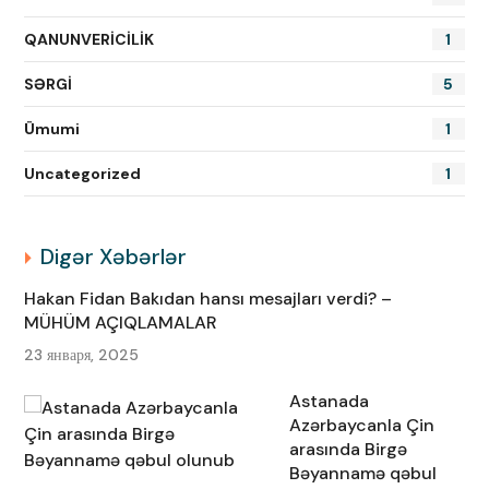
QANUNVERİCİLİK
1
SƏRGİ
5
Ümumi
1
Uncategorized
1
Digər Xəbərlər
Hakan Fidan Bakıdan hansı mesajları verdi? –
MÜHÜM AÇIQLAMALAR
23 января, 2025
Astanada
Azərbaycanla Çin
arasında Birgə
Bəyannamə qəbul