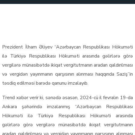
Prezident İlham Əliyev “Azərbaycan Respublikası Hökuməti
ilə Türkiyə Respublikası Hökuməti arasında gəlirlərə görə
vergilərə münasibətdə ikiqat vergitutmanın aradan qaldırılması
və vergidən yayınmanın qarşısının alınması haqqında Saziş”in
təsdiq edilməsi barədə qanunu imzalayıb.
Trend xəbər verir ki, sənədə əsasən, 2024-cü il fevralın 19-da
Ankara şəhərində imzalanmış “Azərbaycan Respublikası
Hökuməti ilə Türkiyə Respublikası Hökuməti arasında
gəlirlərə görə vergilərə münasibətdə ikiqat vergitutmanın
aradan qaldırılması və vergidən yayınmanın qarşısının alınması