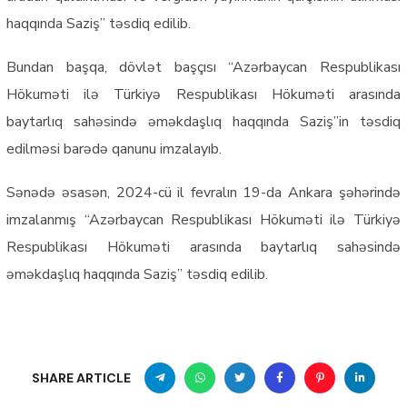
haqqında Saziş” təsdiq edilib.
Bundan başqa, dövlət başçısı “Azərbaycan Respublikası
Hökuməti ilə Türkiyə Respublikası Hökuməti arasında
baytarlıq sahəsində əməkdaşlıq haqqında Saziş”in təsdiq
edilməsi barədə qanunu imzalayıb.
Sənədə əsasən, 2024-cü il fevralın 19-da Ankara şəhərində
imzalanmış “Azərbaycan Respublikası Hökuməti ilə Türkiyə
Respublikası Hökuməti arasında baytarlıq sahəsində
əməkdaşlıq haqqında Saziş” təsdiq edilib.
SHARE ARTICLE